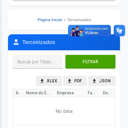
Página Inicial
» Terceirizados
Terceirizados
FILTRAR
XLSX
PDF
JSON
Ano
Nome do Empregado
Empresa
Função
Documento
No data