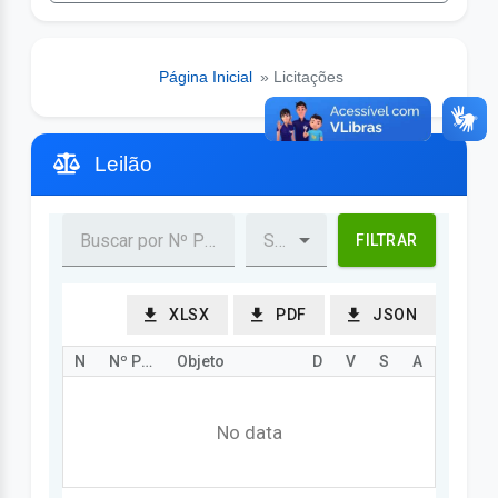
Página Inicial
» Licitações
Leilão
FILTRAR
XLSX
PDF
JSON
Nº Processo
Nº Procedimento
Objeto
Data Abertura/Julg
Valor
Status
Ação
No data