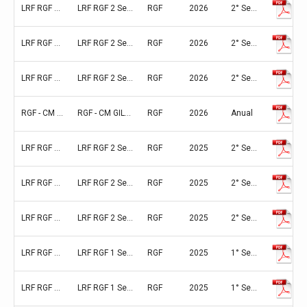
LRF RGF 2 Semestre 2025 ANEXO 01 PESSOAL
LRF RGF 2 Semestre 2025 ANEXO 01 PESSOAL
RGF
2026
2° Semestre (Julho/Agosto/Setembro/Outubro/Novembro/Dezembro)
LRF RGF 2 Semestre 2025 ANEXO 05 DISPONIBILIDADE
LRF RGF 2 Semestre 2025 ANEXO 05 DISPONIBILIDADE
RGF
2026
2° Semestre (Julho/Agosto/Setembro/Outubro/Novembro/Dezembro)
LRF RGF 2 Semestre 2025 ANEXO 06 SIMPLIFICADO
LRF RGF 2 Semestre 2025 ANEXO 06 SIMPLIFICADO
RGF
2026
2° Semestre (Julho/Agosto/Setembro/Outubro/Novembro/Dezembro)
RGF - CM GILBUES - LEI DE RESPONSABILIDADE FISCAL - COMPLETA - ANEXO 2025
RGF - CM GILBUES - LEI DE RESPONSABILIDADE FISCAL - COMPLETA - ANEXO 2025
RGF
2026
Anual
LRF RGF 2 Semestre 2024 ANEXO 01 PESSOAL
LRF RGF 2 Semestre 2024 ANEXO 01 PESSOAL
RGF
2025
2° Semestre (Julho/Agosto/Setembro/Outubro/Novembro/Dezembro)
LRF RGF 2 Semestre 2024 ANEXO 05 DISPONIBILIDADE
LRF RGF 2 Semestre 2024 ANEXO 05 DISPONIBILIDADE
RGF
2025
2° Semestre (Julho/Agosto/Setembro/Outubro/Novembro/Dezembro)
LRF RGF 2 Semestre 2024 ANEXO 06 SIMPLIFICADO
LRF RGF 2 Semestre 2024 ANEXO 06 SIMPLIFICADO
RGF
2025
2° Semestre (Julho/Agosto/Setembro/Outubro/Novembro/Dezembro)
LRF RGF 1 Semestre 2025 ANEXO 01 PESSOAL
LRF RGF 1 Semestre 2025 ANEXO 01 PESSOAL
RGF
2025
1° Semestre (Janeiro/Fevereiro/Março/Abril/Maio/Junho)
LRF RGF 1 Semestre 2025 ANEXO 05 DISPONIBILIDADE
LRF RGF 1 Semestre 2025 ANEXO 05 DISPONIBILIDADE
RGF
2025
1° Semestre (Janeiro/Fevereiro/Março/Abril/Maio/Junho)