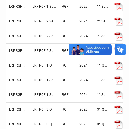
LRF RGF 1 Semestre 2025 ANEXO 06 SIMPLIFICADO
LRF RGF 1 Semestre 2025 ANEXO 06 SIMPLIFICADO
RGF
2025
1° Semestre (Janeiro/Fevereiro/Março/Abril/Maio/Junho)
LRF RGF 2 Semestre 2023 ANEXO 01 PESSOAL
LRF RGF 2 Semestre 2023 ANEXO 01 PESSOAL
RGF
2024
2° Semestre (Julho/Agosto/Setembro/Outubro/Novembro/Dezembro)
LRF RGF 2 Semestre 2023 ANEXO 05 DISPONIBILIDADE
LRF RGF 2 Semestre 2023 ANEXO 05 DISPONIBILIDADE
RGF
2024
2° Semestre (Julho/Agosto/Setembro/Outubro/Novembro/Dezembro)
LRF RGF 2 Semestre 2023 ANEXO 06 SIMPLIFICADO
LRF RGF 2 Semestre 2023 ANEXO 06 SIMPLIFICADO
RGF
2024
2° Semestre (Julho/Agosto/Setembro/Outubro/Novembro/Dezembro)
LRF RGF 1 Quadrimestre 2024 ANEXO 01 PESSOAL
LRF RGF 1 Quadrimestre 2024 ANEXO 01 PESSOAL
RGF
2024
1º Quadrimestre (Janeiro, Fevereiro, Março, Abril)
LRF RGF 1 Semestre 2024 ANEXO 01 PESSOAL
LRF RGF 1 Semestre 2024 ANEXO 01 PESSOAL
RGF
2024
1° Semestre (Janeiro/Fevereiro/Março/Abril/Maio/Junho)
LRF RGF 1 Semestre 2024 ANEXO 01 PESSOAL
LRF RGF 1 Semestre 2024 ANEXO 01 PESSOAL
RGF
2024
1° Semestre (Janeiro/Fevereiro/Março/Abril/Maio/Junho)
LRF RGF 3 Quadrimestre 2022 ANEXO 01 PESSOAL
LRF RGF 3 Quadrimestre 2022 ANEXO 01 PESSOAL
RGF
2023
3º Quadrimestre (Setembro, Outubro, Novembro, Dezembro)
LRF RGF 3 Quadrimestre 2022 ANEXO 05 DISPONIBILIDADE
LRF RGF 3 Quadrimestre 2022 ANEXO 05 DISPONIBILIDADE
RGF
2023
3º Quadrimestre (Setembro, Outubro, Novembro, Dezembro)