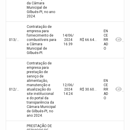
da Câmara
Municipal de
Gilbués-PI, no ano
2024.
Contratação de
empresa para
EN
fornecimento de
14/06/
CE
013/2024
combustíveis para
2024
R$ 66.640,00(valor inicial) R$ 66.640,00(valor atualizado)
RR
a Câmara
16:39
AD
Municipal de
O
Gilbués-PI.
Contratação de
empresa para
prestação de
serviço de
alimentação,
EN
manutenção e
12/06/
CE
012/2024
atualização do
2024
R$ 30.600,00(valor inicial) R$ 30.600,00(valor atualizado)
RR
site institucional
14:24
AD
e do portal da
O
transparência da
Câmara Municipal
de Gilbués-PI, no
ano 2024.
PRESTAÇÃO DE