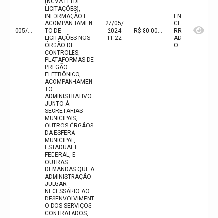
(NOVA LEI DE
LICITAÇÕES),
INFORMAÇÃO E
EN
ACOMPANHAMEN
27/05/
CE
005/2024
TO DE
2024
R$ 80.000,00(valor inicial) R$ 80.000,00(valor atualizado)
RR
LICITAÇÕES NOS
11:22
AD
ÓRGÃO DE
O
CONTROLES,
PLATAFORMAS DE
PREGÃO
ELETRÔNICO,
ACOMPANHAMEN
TO
ADMINISTRATIVO
JUNTO À
SECRETARIAS
MUNICIPAIS,
OUTROS ÓRGÃOS
DA ESFERA
MUNICIPAL,
ESTADUAL E
FEDERAL, E
OUTRAS
DEMANDAS QUE A
ADMINISTRAÇÃO
JULGAR
NECESSÁRIO AO
DESENVOLVIMENT
O DOS SERVIÇOS
CONTRATADOS,