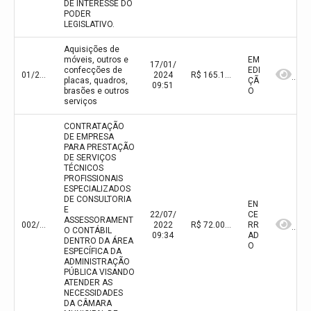
DE INTERESSE DO
PODER
LEGISLATIVO.
Aquisições de
móveis, outros e
EM
17/01/
confecções de
EDI
01/2024
2024
R$ 165.176,19(valor inicial)
placas, quadros,
ÇÃ
09:51
brasões e outros
O
serviços
CONTRATAÇÃO
DE EMPRESA
PARA PRESTAÇÃO
DE SERVIÇOS
TÉCNICOS
PROFISSIONAIS
ESPECIALIZADOS
DE CONSULTORIA
EN
E
22/07/
CE
ASSESSORAMENT
002/2022
2022
R$ 72.000,00(valor inicial)
RR
O CONTÁBIL
09:34
AD
DENTRO DA ÁREA
O
ESPECÍFICA DA
ADMINISTRAÇÃO
PÚBLICA VISANDO
ATENDER AS
NECESSIDADES
DA CÂMARA