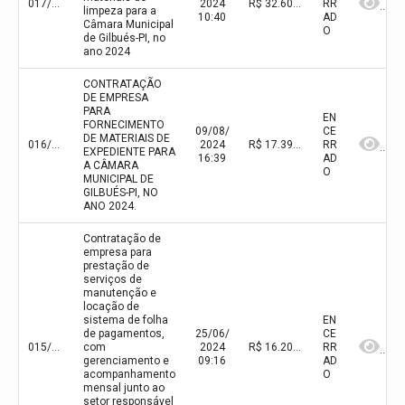
017/2024
2024
R$ 32.605,30(valor inicial) R$ 32.605,30(valor atualizado)
RR
limpeza para a
10:40
AD
Câmara Municipal
O
de Gilbués-PI, no
ano 2024
CONTRATAÇÃO
DE EMPRESA
PARA
EN
FORNECIMENTO
09/08/
CE
DE MATERIAIS DE
016/2024
2024
R$ 17.393,00(valor inicial) R$ 17.393,00(valor atualizado)
RR
EXPEDIENTE PARA
16:39
AD
A CÂMARA
O
MUNICIPAL DE
GILBUÉS-PI, NO
ANO 2024.
Contratação de
empresa para
prestação de
serviços de
manutenção e
locação de
sistema de folha
EN
de pagamentos,
25/06/
CE
015/2024
com
2024
R$ 16.200,00(valor inicial) R$ 16.200,00(valor atualizado)
RR
gerenciamento e
09:16
AD
acompanhamento
O
mensal junto ao
setor responsável