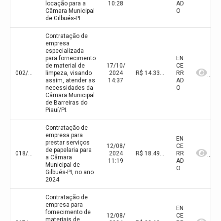
locação para a
10:28
AD
Câmara Municipal
O
de Gilbués-PI.
Contratação de
empresa
especializada
para fornecimento
EN
de material de
17/10/
CE
002/2024
limpeza, visando
2024
R$ 14.331,25(valor inicial) R$ 14.331,25(valor atualizado)
RR
assim, atender as
14:37
AD
necessidades da
O
Câmara Municipal
de Barreiras do
Piauí/PI.
Contratação de
empresa para
EN
prestar serviços
12/08/
CE
de papelaria para
018/2024
2024
R$ 18.495,00(valor inicial) R$ 18.495,00(valor atualizado)
RR
a Câmara
11:19
AD
Municipal de
O
Gilbués-PI, no ano
2024
Contratação de
empresa para
EN
fornecimento de
12/08/
CE
materiais de