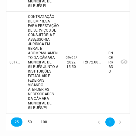
MUNICIPAL DE
GILBUÉS-PI.
CONTRATAÇÃO
DE EMPRESA
PARA PRESTAÇÃO
DE SERVIÇOS DE
CONSULTORIA E
ASSESSORIA
JURÍDICA EM
GERAL E
ACOMPANHAMEN
EN
TO DA CÂMARA
09/02/
CE
001/2022
MUNICIPAL DE
2022
R$ 72.000,00(valor inicial)
RR
GILBUÉS JUNTO A
15:50
AD
INSTITUIÇÕES
O
ESTADUAIS E
FEDERAIS
VISANDO
ATENDER AS
NECESSIDADES
DA CÂMARA
MUNICIPAL DE
GILBUÉS/PI.
25
50
100
1