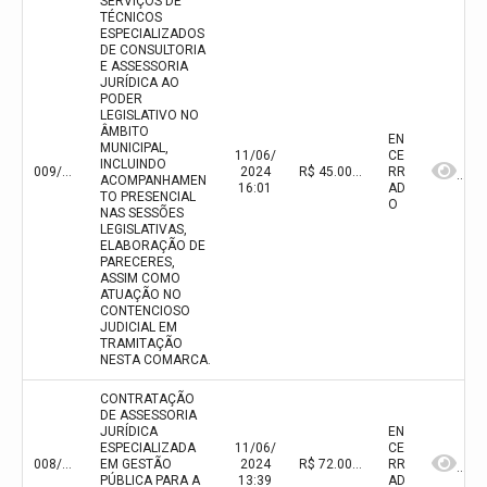
SERVIÇOS DE
TÉCNICOS
ESPECIALIZADOS
DE CONSULTORIA
E ASSESSORIA
JURÍDICA AO
PODER
LEGISLATIVO NO
ÂMBITO
EN
MUNICIPAL,
11/06/
CE
INCLUINDO
009/2024
2024
R$ 45.000,00(valor inicial) R$ 45.000,00(valor atualizado)
RR
ACOMPANHAMEN
16:01
AD
TO PRESENCIAL
O
NAS SESSÕES
LEGISLATIVAS,
ELABORAÇÃO DE
PARECERES,
ASSIM COMO
ATUAÇÃO NO
CONTENCIOSO
JUDICIAL EM
TRAMITAÇÃO
NESTA COMARCA.
CONTRATAÇÃO
DE ASSESSORIA
JURÍDICA
EN
ESPECIALIZADA
11/06/
CE
008/2024
EM GESTÃO
2024
R$ 72.000,00(valor inicial) R$ 72.000,00(valor atualizado)
RR
PÚBLICA PARA A
13:39
AD