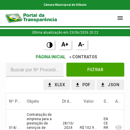
Câmara Municipoal de Gilbués
Última atualização em 23/06/2026 20:22
A+
A-
PÁGINA INICIAL
» CONTRATOS
FILTRAR
XLSX
PDF
JSON
Nº Procedimento
Objeto
Dt Abert/Julg
Valor
Status
Ação
Contratação de
empresa para a
EN
prestação de
28/10/
CE
014/2024
serviços de
2024
R$ 102.900,00(valor inicial) R$ 102.900,00(valor atualizado)
RR