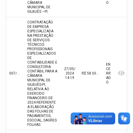
CÂMARA
O
MUNICIPAL DE
GILBUÉS –PI.
CONTRATAÇÃO
DE EMPRESA
ESPECIALIZADA
NA PRESTAÇÃO
DE SERVIÇOS
TÉCNICOS
PROFISSIONAIS
ESPECIALIZADOS
DE
CONTABILIDADE E
EN
CONSULTORIA
27/05/
CE
CONTÁBIL PARA A
007/2024
2024
R$ 58.500,00(valor inicial) R$ 58.500,00(valor atualizado)
RR
CÂMARA
14:19
AD
MUNICIPAL DE
O
GILBUÉS-PI,
RELATIVA AO
EXERCIDO
FINANCEIRO DE
2024 REFERENTE
A ELABORAÇÃO
DAS FOLHAS DE
PAGAMENTOS,
ESOCIAL, SAGRES
FOLHAS.