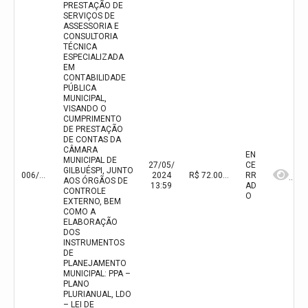
PRESTAÇÃO DE
SERVIÇOS DE
ASSESSORIA E
CONSULTORIA
TÉCNICA
ESPECIALIZADA
EM
CONTABILIDADE
PÚBLICA
MUNICIPAL,
VISANDO O
CUMPRIMENTO
DE PRESTAÇÃO
DE CONTAS DA
CÂMARA
EN
MUNICIPAL DE
27/05/
CE
GILBUÉSPI, JUNTO
006/2024
2024
R$ 72.000,00(valor inicial) R$ 72.000,00(valor atualizado)
RR
AOS ÓRGÃOS DE
13:59
AD
CONTROLE
O
EXTERNO, BEM
COMO A
ELABORAÇÃO
DOS
INSTRUMENTOS
DE
PLANEJAMENTO
MUNICIPAL: PPA –
PLANO
PLURIANUAL, LDO
– LEI DE